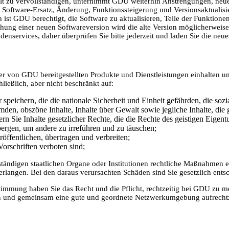
lt zu vervollständigen, unternimmt GDU weiterhin Anstrengungen, neue
 Software-Ersatz, Änderung, Funktionssteigerung und Versionsaktualisie
 ist GDU berechtigt, die Software zu aktualisieren, Teile der Funktion
ichung einer neuen Softwareversion wird die alte Version möglicherweise
nservices, daher überprüfen Sie bitte jederzeit und laden Sie die neues
r von GDU bereitgestellten Produkte und Dienstleistungen einhalten un
hließlich, aber nicht beschränkt auf:
r speichern, die die nationale Sicherheit und Einheit gefährden, die sozi
umden, obszöne Inhalte, Inhalte über Gewalt sowie jegliche Inhalte, die
hern Sie Inhalte gesetzlicher Rechte, die die Rechte des geistigen Eige
bergen, um andere zu irreführen und zu täuschen;
ffentlichen, übertragen und verbreiten;
orschriften verboten sind;
ändigen staatlichen Organe oder Institutionen rechtliche Maßnahmen e
erlangen. Bei den daraus verursachten Schäden sind Sie gesetzlich en
timmung haben Sie das Recht und die Pflicht, rechtzeitig bei GDU zu 
en und gemeinsam eine gute und geordnete Netzwerkumgebung aufrechtz