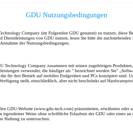
GDU Nutzungsbedingungen
echnology Company (im Folgenden GDU genannt) zu nutzen, diese Best
 und Dienstleistungen von GDU nutzen, lesen Sie bitte die nachstehend
dige Annahme der Nutzungsbedingungen.
GDU Technology Company zusammen mit seinen zugehörigen Produkten, 
eistungen verwendet, die häufiger als " bezeichnet werden Sie" „Softw
, die für den Betrieb auf mobilen Endgeräten und PCs konzipiert sind. 
erfügung stellt, einschließlich, aber nicht beschränkt auf Hardwarepro
ziellen GDU-Website (www.gdu-tech.com) präsentierten, erwähnten ode
irgendeiner Weise ohne schriftliche Erlaubnis der GDU oder eines an
che Haftung zu untersuchen.