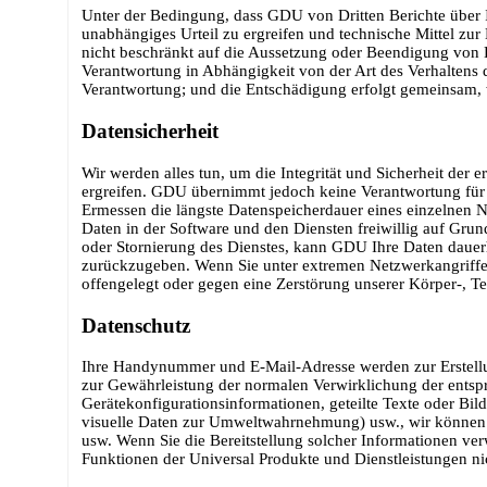
Unter der Bedingung, dass GDU von Dritten Berichte über I
unabhängiges Urteil zu ergreifen und technische Mittel zu
nicht beschränkt auf die Aussetzung oder Beendigung von
Verantwortung in Abhängigkeit von der Art des Verhaltens 
Verantwortung; und die Entschädigung erfolgt gemeinsam, w
Datensicherheit
Wir werden alles tun, um die Integrität und Sicherheit der
ergreifen. GDU übernimmt jedoch keine Verantwortung für 
Ermessen die längste Datenspeicherdauer eines einzelnen N
Daten in der Software und den Diensten freiwillig auf Gru
oder Stornierung des Dienstes, kann GDU Ihre Daten dauerha
zurückzugeben. Wenn Sie unter extremen Netzwerkangriffen 
offengelegt oder gegen eine Zerstörung unserer Körper-, T
Datenschutz
Ihre Handynummer und E-Mail-Adresse werden zur Erstellu
zur Gewährleistung der normalen Verwirklichung der entsp
Gerätekonfigurationsinformationen, geteilte Texte oder Bil
visuelle Daten zur Umweltwahrnehmung) usw., wir können au
usw. Wenn Sie die Bereitstellung solcher Informationen ve
Funktionen der Universal Produkte und Dienstleistungen ni