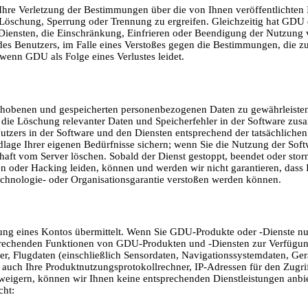
hre Verletzung der Bestimmungen über die von Ihnen veröffentlichten I
r Löschung, Sperrung oder Trennung zu ergreifen. Gleichzeitig hat GDU 
 Diensten, die Einschränkung, Einfrieren oder Beendigung der Nutzung
des Benutzers, im Falle eines Verstoßes gegen die Bestimmungen, die zu
enn GDU als Folge eines Verlustes leidet.
 erhobenen und gespeicherten personenbezogenen Daten zu gewährleisten
die Löschung relevanter Daten und Speicherfehler in der Software zus
utzers in der Software und den Diensten entsprechend der tatsächliche
ndlage Ihrer eigenen Bedürfnisse sichern; wenn Sie die Nutzung der Sof
ft vom Server löschen. Sobald der Dienst gestoppt, beendet oder storni
oder Hacking leiden, können und werden wir nicht garantieren, dass Ih
echnologie- oder Organisationsgarantie verstoßen werden können.
ng eines Kontos übermittelt. Wenn Sie GDU-Produkte oder -Dienste nu
rechenden Funktionen von GDU-Produkten und -Diensten zur Verfügung s
der, Flugdaten (einschließlich Sensordaten, Navigationssystemdaten, G
ch Ihre Produktnutzungsprotokollrechner, IP-Adressen für den Zugriff
rweigern, können wir Ihnen keine entsprechenden Dienstleistungen anbie
cht: