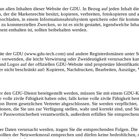
an allen Inhalten dieser Website der GDU. In Bezug auf jeden Inhalt di
, der die Markenrechte besitzt, kopieren, verbreiten, fotokopieren und 
hochladen, in einem Informationsabrufsystem speichern oder für komme
 zu kommerziellen Zwecken, so ist es nicht gestattet, irgendwelche Inh
nt enthalten ist, sollten beibehalten werden.
bsite der GDU (www.gdu-tech.com) und andere Registerdomänen unter S
e verwenden, die leicht Verwirrung oder Zweideutigkeit verursachen k
d Logos auf der offiziellen GDU-Website sind proprietäre Identifikat
er nicht beschränkt auf: Kopieren, Nachdrucken, Bearbeiten, Auszüge, 
r den GDU-Dienst bereitgestellt werden, müssen Sie mit einem GDU-Kon
olle zivile Fähigkeit haben oder, falls keine volle zivile Fähigkeit be
n Ihrem gesetzlichen Vertreter abgeschlossen. Sie werden verpflichtet,
tionen, die Sie uns zur Verfügung stellen, wahr und korrekt sind, und 
er Passwortsicherheit verantwortlich, außerdem erfüllen Sie entspreche
r Daten verursacht werden, tragen Sie die entsprechenden Folgen. Die
sollten der Netzwerkmoral entsprechen und dürfen keine bedrohlichen, o