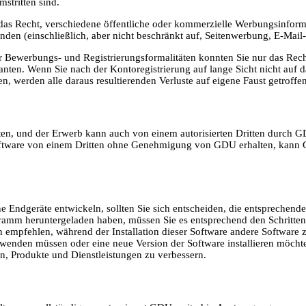
mstritten sind.
 das Recht, verschiedene öffentliche oder kommerzielle Werbungsinform
enden (einschließlich, aber nicht beschränkt auf, Seitenwerbung, E-M
 Bewerbungs- und Registrierungsformalitäten konnten Sie nur das Rec
nten. Wenn Sie nach der Kontoregistrierung auf lange Sicht nicht auf 
werden alle daraus resultierenden Verluste auf eigene Faust getroffen
en, und der Erwerb kann auch von einem autorisierten Dritten durch G
ftware von einem Dritten ohne Genehmigung von GDU erhalten, kann G
Endgeräte entwickeln, sollten Sie sich entscheiden, die entsprechende
ogramm heruntergeladen haben, müssen Sie es entsprechend den Schritten
mpfehlen, während der Installation dieser Software andere Software zu 
erwenden müssen oder eine neue Version der Software installieren möchten,
n, Produkte und Dienstleistungen zu verbessern.