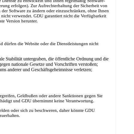
 Dienste zu entwickeln und Ihnen regelmäßig Software-
rung erfolgen). Zur Aufrechterhaltung der Sicherheit von
en der Software zu ändern oder einzuschränken, ohne Ihnen
 nicht verwendet. GDU garantiert nicht die Verfügbarkeit
te Version herunter.
d dürfen die Website oder die Dienstleistungen nicht
ale Stabilität untergraben, die öffentliche Ordnung und die
 gegen nationale Gesetze und Vorschriften verstoßen;
ntums anderer und Geschäftsgeheimnisse verletzen;
rgreifen, Geldbußen oder andere Sanktionen gegen Sie
tschädigt und GDU übernimmt keine Verantwortung.
melden oder sich zu beschweren, daher könnte GDU
uerhalten.