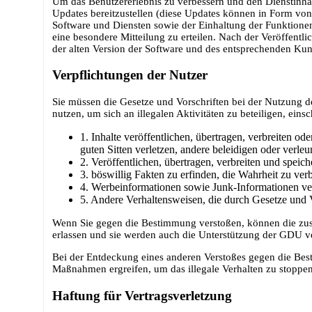
Um das Benutzererlebnis zu verbessern und den Dienstinha
Updates bereitzustellen (diese Updates können in Form von
Software und Diensten sowie der Einhaltung der Funktionen
eine besondere Mitteilung zu erteilen. Nach der Veröffentl
der alten Version der Software und des entsprechenden Kunde
Verpflichtungen der Nutzer
Sie müssen die Gesetze und Vorschriften bei der Nutzung de
nutzen, um sich an illegalen Aktivitäten zu beteiligen, einsc
1. Inhalte veröffentlichen, übertragen, verbreiten ode
guten Sitten verletzen, andere beleidigen oder verle
2. Veröffentlichen, übertragen, verbreiten und speic
3. böswillig Fakten zu erfinden, die Wahrheit zu ver
4. Werbeinformationen sowie Junk-Informationen verö
5. Andere Verhaltensweisen, die durch Gesetze und V
Wenn Sie gegen die Bestimmung verstoßen, können die zust
erlassen und sie werden auch die Unterstützung der GDU v
Bei der Entdeckung eines anderen Verstoßes gegen die Bes
Maßnahmen ergreifen, um das illegale Verhalten zu stopp
Haftung für Vertragsverletzung