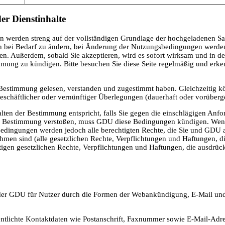
r Dienstinhalte
en werden streng auf der vollständigen Grundlage der hochgeladenen S
 bei Bedarf zu ändern, bei Änderung der Nutzungsbedingungen werden d
ren. Außerdem, sobald Sie akzeptieren, wird es sofort wirksam und in d
mung zu kündigen. Bitte besuchen Sie diese Seite regelmäßig und erk
r Bestimmung gelesen, verstanden und zugestimmt haben. Gleichzeitig 
chäftlicher oder vernünftiger Überlegungen (dauerhaft oder vorüberge
alten der Bestimmung entspricht, falls Sie gegen die einschlägigen A
 Bestimmung verstoßen, muss GDU diese Bedingungen kündigen. Wenn G
edingungen werden jedoch alle berechtigten Rechte, die Sie und GDU 
hmen sind (alle gesetzlichen Rechte, Verpflichtungen und Haftungen, 
ltigen gesetzlichen Rechte, Verpflichtungen und Haftungen, die ausdrü
er GDU für Nutzer durch die Formen der Webankündigung, E-Mail und
entlichte Kontaktdaten wie Postanschrift, Faxnummer sowie E-Mail-Adre