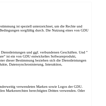
immung ist speziell unterzeichnet, um die Rechte und
en Bedingungen sorgfältig durch. Die Nutzung eines von GDU
Dienstleistungen und ggf. verbundenen Geschäften. Und "
are“ ist ein von GDU entwickeltes Softwareprodukt,
Unter dieser Bestimmung beziehen sich die Dienstleistungen
dukte, Datensynchronisierung, Interaktion,
r anderweitig verwendeten Marken sowie Logos der GDU.
 den Markenrechten berechtigten Dritten verwenden. Oder