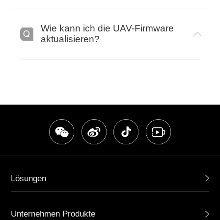
Wie kann ich die UAV-Firmware
aktualisieren?
Ein
Bitte befolgen Sie die vier Schritte für das
Firmware-Upgrade:
1. Öffnen Sie die GDU Flight II App, die
automatisch die Firmware-Version
erkennt.
2. Wenn eine neue Version verfügbar ist,
erhalten Sie eine Benachrichtigung auf
dem Bildschirm. Klicken Sie auf " Jetzt
aktualisieren" um das Installationspaket
Lösungen
herunterzuladen.
3. Nachdem der Download abgeschlossen
ist, beginnt die Installation automatisch.
Unternehmen Produkte