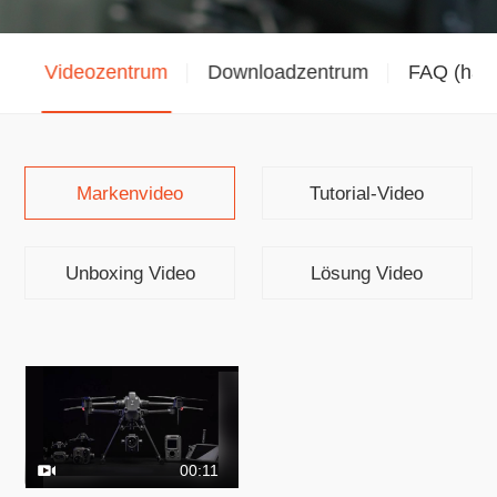
k
Videozentrum
Downloadzentrum
FAQ (häuf
Markenvideo
Tutorial-Video
Unboxing Video
Lösung Video
00:11